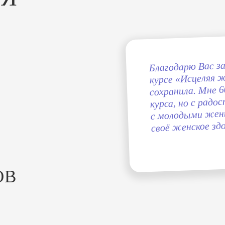
Благодарю Вас з
курсе «Исцеляя 
сохранила. Мне 6
курса, но с рад
с молодыми жен
своё женское зд
ОВ